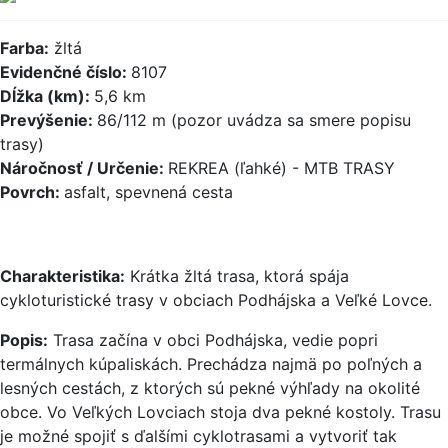
Farba:
žltá
Evidenčné číslo:
8107
Dĺžka (km):
5,6 km
Prevýšenie:
86/112 m (pozor uvádza sa smere popisu
trasy)
Náročnosť / Určenie:
REKREA (ľahké) - MTB TRASY
Povrch:
asfalt, spevnená cesta
Charakteristika:
Krátka žltá trasa, ktorá spája
cykloturistické trasy v obciach Podhájska a Veľké Lovce.
Popis:
Trasa začína v obci Podhájska, vedie popri
termálnych kúpaliskách. Prechádza najmä po poľných a
lesných cestách, z ktorých sú pekné výhľady na okolité
obce. Vo Veľkých Lovciach stoja dva pekné kostoly. Trasu
je možné spojiť s ďalšími cyklotrasami a vytvoriť tak