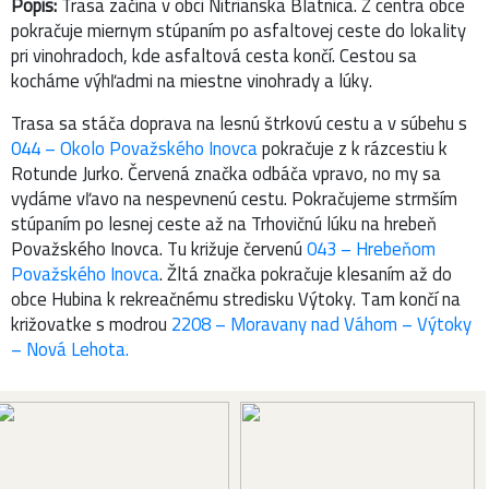
Popis:
Trasa začína v obci Nitrianska Blatnica. Z centra obce
pokračuje miernym stúpaním po asfaltovej ceste do lokality
pri vinohradoch, kde asfaltová cesta končí. Cestou sa
kocháme výhľadmi na miestne vinohrady a lúky.
Trasa sa stáča doprava na lesnú štrkovú cestu a v súbehu s
044 – Okolo Považského Inovca
pokračuje z k rázcestiu k
Rotunde Jurko. Červená značka odbáča vpravo, no my sa
vydáme vľavo na nespevnenú cestu. Pokračujeme strmším
stúpaním po lesnej ceste až na Trhovičnú lúku na hrebeň
Považského Inovca. Tu križuje červenú
043 – Hrebeňom
Považského Inovca
. Žltá značka pokračuje klesaním až do
obce Hubina k rekreačnému stredisku Výtoky. Tam končí na
križovatke s modrou
2208 – Moravany nad Váhom – Výtoky
– Nová Lehota.