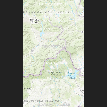
NR .CYKLOPORTAL.SK
TN .CYKLOPORTAL.SK
TT .CYKLOPORTAL.SK
KE .CYKLOPORTAL.SK
CYKLOPORTAL.SK
AKTUALITY
KALENDÁR
KONTAKT
INFO
UPRAVIŤ NASTAVENIA COOKIES
SLOVENSKÝ CYKLOKLUB