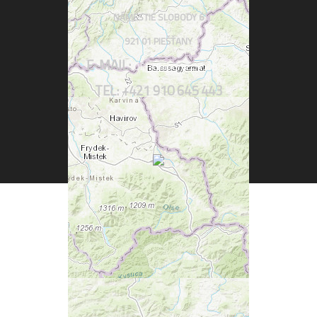
NÁMESTIE SLOBODY 6
921 01 PIEŠŤANY
E-MAIL:
OFFICE@CYKLOKLUB.SK
TEL: +421 910 645 443