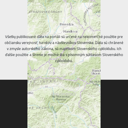
Všetky publikované dáta na portáli sú určené na nekomerčné použitie pre
občiansku verejnosť, turistov a návštevníkov Slovenska. Dáta sú chránené
v zmysle autorského zákona, sú majetkom Slovenského cykloklubu. Ich
ďalšie použitie a šírenie je možné iba s písomným súhlasom Slovenského
cykloklubu.
CYKLOPORTALY
CYKLOPORTAL.SK
BA .CYKLOPORTAL.SK
ZA .CYKLOPORTAL.SK