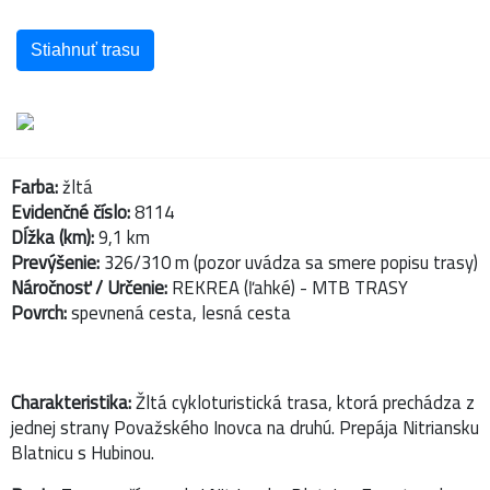
Stiahnuť trasu
Farba:
žltá
Evidenčné číslo:
8114
Dĺžka (km):
9,1 km
Prevýšenie:
326/310 m (pozor uvádza sa smere popisu trasy)
Náročnosť / Určenie:
REKREA (ľahké) - MTB TRASY
Povrch:
spevnená cesta, lesná cesta
Charakteristika:
Žltá cykloturistická trasa, ktorá prechádza z
jednej strany Považského Inovca na druhú. Prepája Nitriansku
Blatnicu s Hubinou.