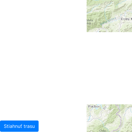
Stiahnuť trasu