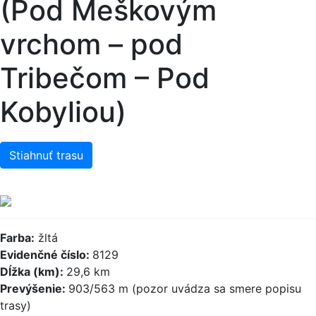
(Pod Meškovým
vrchom – pod
Tribečom – Pod
Kobyliou)
Stiahnuť trasu
Farba:
žltá
Evidenčné číslo:
8129
Dĺžka (km):
29,6 km
Prevýšenie:
903/563 m (pozor uvádza sa smere popisu
trasy)