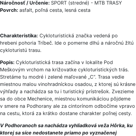
Náročnosť / Určenie:
SPORT (stredné) - MTB TRASY
Povrch:
asfalt, poľná cesta, lesná cesta
Charakteristika:
Cykloturistická značka vedená po
hrebeni pohoria Tríbeč. Ide o pomerne dlhú a náročnú žltú
cykloturistú trasu.
Popis:
Cykloturistická trasa začína v lokalite Pod
Meškovým vrchom na križovatke cykloturistických trás.
Stretáme tu modré i zelené maľované „C“. Trasa vedie
miestnou malou vinohradníckou osadou, z ktorej sú krásne
výhľady a nachádza sa tu i turistický prístrešok. Zvezieme
sa do obce Mechenice, miestnou komunikáciou pôjdeme
v smere na Podhorany ale za cintorínom odbočíme vpravo
na cestu, ktorá za krátko dostane charakter poľnej cesty.
V Podhoranoch sa nachádza vyhliadková veža Hôrka, ku
ktorej sa síce nedostanete priamo po vyznačenej