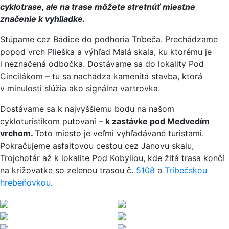
cyklotrase, ale na trase môžete stretnúť miestne
značenie k vyhliadke.
Stúpame cez Bádice do podhoria Tríbeča. Prechádzame
popod vrch Plieška a výhľad Malá skala, ku ktorému je
i neznačená odbočka. Dostávame sa do lokality Pod
Cincilákom – tu sa nachádza kamenitá stavba, ktorá
v minulosti slúžia ako signálna vartrovka.
Dostávame sa k najvyššiemu bodu na našom
cykloturistikom putovaní –
k zastávke pod Medvedím
vrchom.
Toto miesto je veľmi vyhľadávané turistami.
Pokračujeme asfaltovou cestou cez Janovu skalu,
Trojchotár až k lokalite Pod Kobyliou, kde žltá trasa končí
na križovatke so zelenou trasou č.
5108
a
Tríbečskou
hrebeňovkou
.