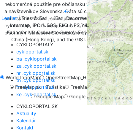
nekomerčné použitie pre občiansku verejnosť, turistov
+
-
a návštevníkov Slovenska. Dáta sú chránené v zmysle
Leaflet
| Tiles © Esri — Esri, DeLorme, NAVTEQ, TomTom,
autorského zákona, sú majetkom Slovenského
Intermap, iPC, USGS, FAO, NPS, NRCAN, GeoBase,
cykloklubu. Ich ďalšie použitie a šírenie je možné iba s
Kadaster NL, Ordnance Survey, Esri Japan, METI, Esri
písomným súhlasom Slovenského cykloklubu.
China (Hong Kong), and the GIS User Community
CYKLOPORTALY
cykloportal.sk
ba .cykloportal.sk
za .cykloportal.sk
nr .cykloportal.sk
WorldTopoMap
OpenStreetMap_HOT
OpenCycleMap
tn .cykloportal.sk
FreeMap.sk - Turistika
FreeMap.sk - Cyklistika
tt .cykloportal.sk
ke .cykloportal.sk
Google Map
Google Hybrid
CYKLOPORTAL.SK
Aktuality
Kalendár
Kontakt