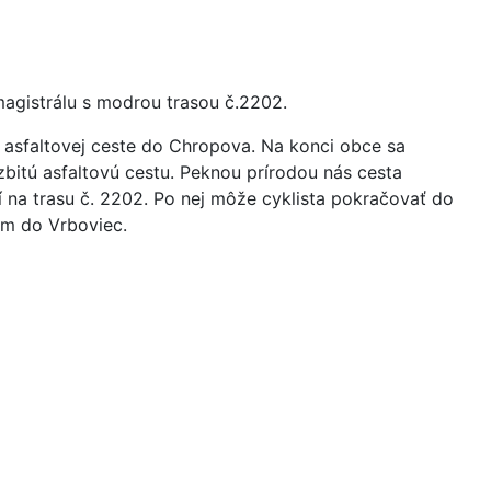
agistrálu s modrou trasou č.2202.
 asfaltovej ceste do Chropova. Na konci obce sa
bitú asfaltovú cestu. Peknou prírodou nás cesta
í na trasu č. 2202. Po nej môže cyklista pokračovať do
rom do Vrboviec.