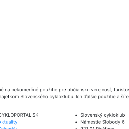
né na nekomerčné použitie pre občiansku verejnosť, turist
ajetkom Slovenského cykloklubu. Ich ďalšie použitie a ší
CYKLOPORTAL.SK
Slovenský cykloklub
Aktuality
Námestie Slobody 6
Kalendár
921 01 Piešťany