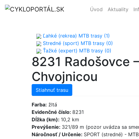
Úvod
Aktuality
In
Ľahké (rekrea) MTB trasy (1)
Stredné (sport) MTB trasy (0)
Ťažké (expert) MTB trasy (0)
8231 Radošovce –
Chvojnicou
Stiahnuť trasu
Farba:
žltá
Evidenčné číslo:
8231
Dĺžka (km):
10,2 km
Prevýšenie:
321/89 m (pozor uvádza sa smer
Náročnosť / Určenie:
SPORT (stredné) - MT