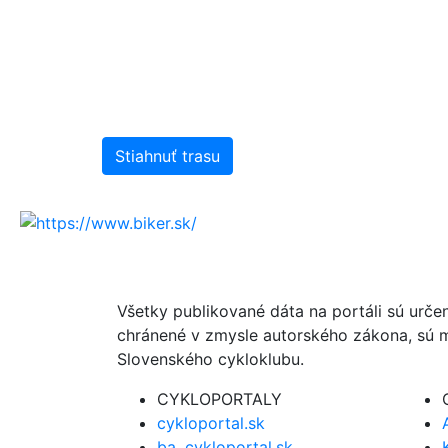
Stiahnuť trasu
Všetky publikované dáta na portáli sú urče
chránené v zmysle autorského zákona, sú m
Slovenského cykloklubu.
CYKLOPORTALY
cykloportal.sk
ba .cykloportal.sk