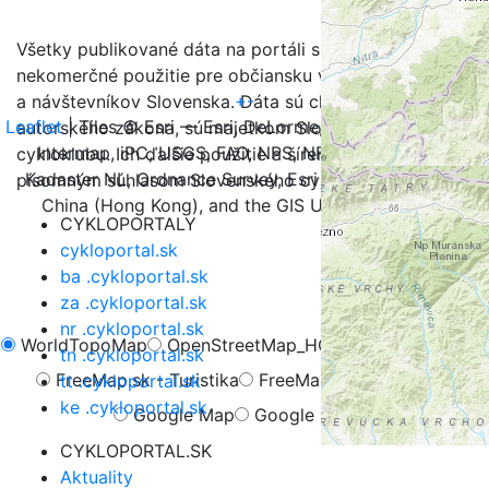
Všetky publikované dáta na portáli sú určené na
nekomerčné použitie pre občiansku verejnosť, turistov
+
-
a návštevníkov Slovenska. Dáta sú chránené v zmysle
Leaflet
| Tiles © Esri — Esri, DeLorme, NAVTEQ, TomTom,
autorského zákona, sú majetkom Slovenského
Intermap, iPC, USGS, FAO, NPS, NRCAN, GeoBase,
cykloklubu. Ich ďalšie použitie a šírenie je možné iba s
Kadaster NL, Ordnance Survey, Esri Japan, METI, Esri
písomným súhlasom Slovenského cykloklubu.
China (Hong Kong), and the GIS User Community
CYKLOPORTALY
cykloportal.sk
ba .cykloportal.sk
za .cykloportal.sk
nr .cykloportal.sk
WorldTopoMap
OpenStreetMap_HOT
OpenCycleMap
tn .cykloportal.sk
FreeMap.sk - Turistika
FreeMap.sk - Cyklistika
tt .cykloportal.sk
ke .cykloportal.sk
Google Map
Google Hybrid
CYKLOPORTAL.SK
Aktuality