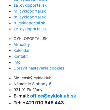
za .cykloportal.sk
nr .cykloportal.sk
tn .cykloportal.sk
tt .cykloportal.sk
ke .cykloportal.sk
CYKLOPORTAL.SK
Aktuality
Kalendár
Kontakt
Info
Upraviť nastavenia cookies
Slovenský cykloklub
Námestie Slobody 6
921 01 Piešťany
E-mail:
office@cykloklub.sk
Tel: +421 910 645 443