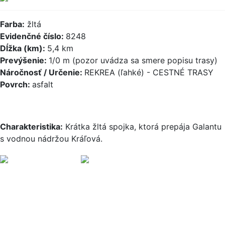
Farba:
žltá
Evidenčné číslo:
8248
Dĺžka (km):
5,4 km
Prevýšenie:
1/0 m (pozor uvádza sa smere popisu trasy)
Náročnosť / Určenie:
REKREA (ľahké) - CESTNÉ TRASY
Povrch:
asfalt
Charakteristika:
Krátka žltá spojka, ktorá prepája Galantu
s vodnou nádržou Kráľová.