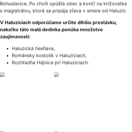
FAO, NPS,
Bohuslavice. Po chvíli opúšťa obec a končí na križovatke
NRCAN,
s magistrálou, ktorá sa pripája zľava v smere od Haluzíc.
GeoBase,
Kadaster
NL,
V Haluziciach odporúčame určite dlhšiu prestávku,
Ordnance
nakoľko táto malá dedinka ponúka množstvo
Survey,
Esri Japan,
zaujímavostí:
METI, Esri
China
Haluzická tiesňava,
(Hong
Kong), and
Románsky kostolík v Haluziciach,
the GIS
Rozhľadňa Hájnica pri Haluziciach.
User
Community
+
-