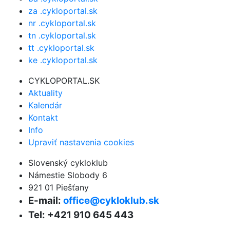
za .cykloportal.sk
nr .cykloportal.sk
tn .cykloportal.sk
tt .cykloportal.sk
ke .cykloportal.sk
CYKLOPORTAL.SK
Aktuality
Kalendár
Kontakt
Info
Upraviť nastavenia cookies
Slovenský cykloklub
Námestie Slobody 6
921 01 Piešťany
E-mail:
office@cykloklub.sk
Tel: +421 910 645 443