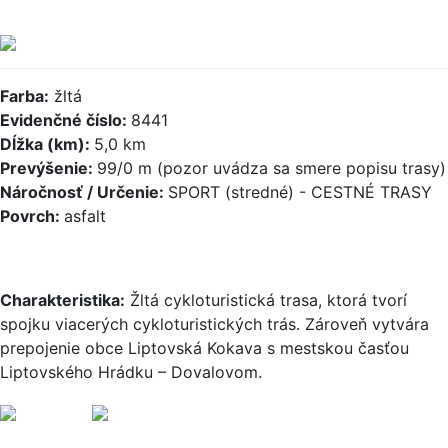
Farba:
žltá
Evidenčné číslo:
8441
Dĺžka (km):
5,0 km
Prevýšenie:
99/0 m (pozor uvádza sa smere popisu trasy)
Náročnosť / Určenie:
SPORT (stredné) - CESTNÉ TRASY
Povrch:
asfalt
Charakteristika:
Žltá cykloturistická trasa, ktorá tvorí
spojku viacerých cykloturistických trás. Zároveň vytvára
prepojenie obce Liptovská Kokava s mestskou časťou
Liptovského Hrádku – Dovalovom.