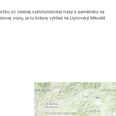
očku zo zelenej cykloturistickej trasy k pamätníku na
etovej vojny, je tu krásny výhľad na Liptovský Mikuláš