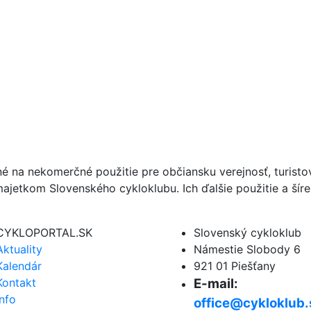
né na nekomerčné použitie pre občiansku verejnosť, turist
ajetkom Slovenského cykloklubu. Ich ďalšie použitie a ší
CYKLOPORTAL.SK
Slovenský cykloklub
Aktuality
Námestie Slobody 6
Kalendár
921 01 Piešťany
Kontakt
E-mail:
Info
office@cykloklub.