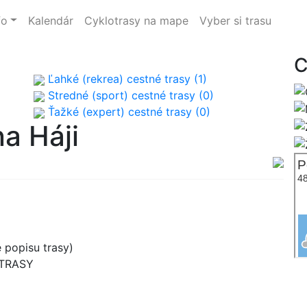
fo
Kalendár
Cyklotrasy na mape
Vyber si trasu
C
Ľahké (rekrea) cestné trasy (1)
Stredné (sport) cestné trasy (0)
Ťažké (expert) cestné trasy (0)
a Háji
 popisu trasy)
 TRASY