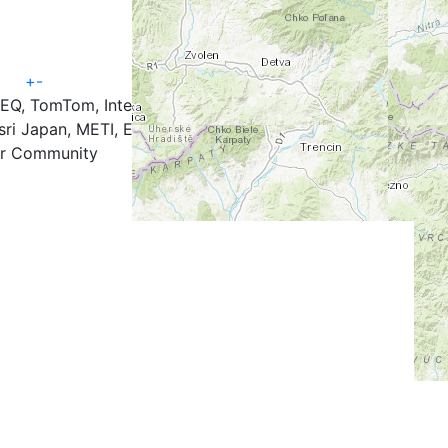
+
-
TEQ, TomTom, Intermap, iPC, USGS, FAO, NPS, NRCAN,
ri Japan, METI, Esri China (Hong Kong), and the GIS
r Community