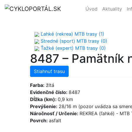
Úvod
Aktuality
In
Ľahké (rekrea) MTB trasy (1)
Stredné (sport) MTB trasy (0)
Ťažké (expert) MTB trasy (0)
8487 – Pamätník n
Stiahnuť trasu
Farba:
žltá
Evidenčné číslo:
8487
Dĺžka (km):
0,9 km
Prevýšenie:
28/16 m (pozor uvádza sa smere
Náročnosť / Určenie:
REKREA (ľahké) - MTB
Povrch:
asfalt