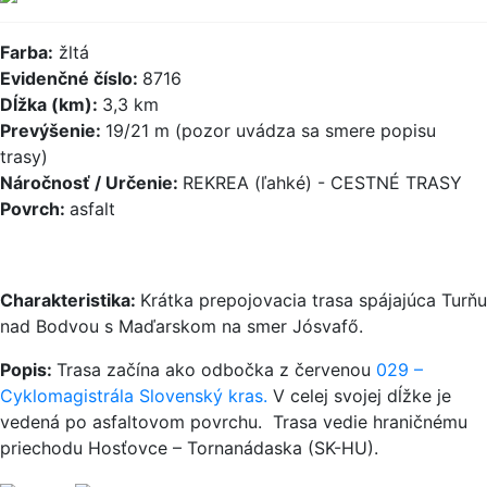
Farba:
žltá
Evidenčné číslo:
8716
Dĺžka (km):
3,3 km
Prevýšenie:
19/21 m (pozor uvádza sa smere popisu
trasy)
Náročnosť / Určenie:
REKREA (ľahké) - CESTNÉ TRASY
Povrch:
asfalt
Charakteristika:
Krátka prepojovacia trasa spájajúca Turňu
nad Bodvou s Maďarskom na smer Jósvafő.
Popis:
Trasa začína ako odbočka z červenou
029 –
Cyklomagistrála Slovenský kras.
V celej svojej dĺžke je
vedená po asfaltovom povrchu. Trasa vedie hraničnému
priechodu Hosťovce – Tornanádaska (SK-HU).