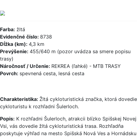
Farba:
žltá
Evidenčné číslo:
8738
Dĺžka (km):
4,3 km
Prevýšenie:
455/640 m (pozor uvádza sa smere popisu
trasy)
Náročnosť / Určenie:
REKREA (ľahké) - MTB TRASY
Povrch:
spevnená cesta, lesná cesta
Charakteristika:
Žltá cykloturistická značka, ktorá dovedie
cykloturistu k rozhľadni Šulerloch.
Popis:
K rozhľadni Šulerloch, atrakcii blízko Spišskej Novej
Vsi, vás dovedie žltá cykloturistická trasa. Rozhľadňa
poskytuje výhľad na mesto Spišská Nová Ves a Hornádsku