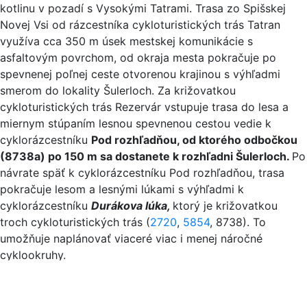
kotlinu v pozadí s Vysokými Tatrami. Trasa zo Spišskej
Novej Vsi od rázcestníka cykloturistických trás Tatran
využíva cca 350 m úsek mestskej komunikácie s
asfaltovým povrchom, od okraja mesta pokračuje po
spevnenej poľnej ceste otvorenou krajinou s výhľadmi
smerom do lokality Šulerloch. Za križovatkou
cykloturistických trás Rezervár vstupuje trasa do lesa a
miernym stúpaním lesnou spevnenou cestou vedie k
cyklorázcestníku
Pod rozhľadňou, od ktorého odbočkou
(8738a) po 150 m sa dostanete k rozhľadni Šulerloch.
Po
návrate späť k cyklorázcestníku Pod rozhľadňou, trasa
pokračuje lesom a lesnými lúkami s výhľadmi k
cyklorázcestníku
Durákova lúka,
ktorý je križovatkou
troch cykloturistických trás (
2720
,
5854
, 8738). To
umožňuje naplánovať viaceré viac i menej náročné
cyklookruhy.
Trasa je vhodná aj pre menej zdatných horských