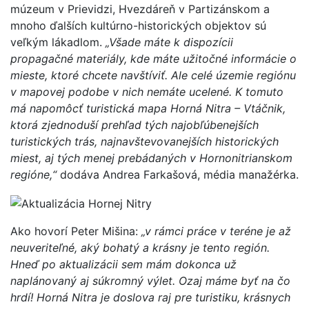
múzeum v Prievidzi, Hvezdáreň v Partizánskom a
mnoho ďalších kultúrno-historických objektov sú
veľkým lákadlom.
„Všade máte k dispozícii
propagačné materiály, kde máte užitočné informácie o
mieste, ktoré chcete navštíviť. Ale celé územie regiónu
v mapovej podobe v nich nemáte ucelené. K tomuto
má napomôcť turistická mapa Horná Nitra – Vtáčnik,
ktorá zjednoduší prehľad tých najobľúbenejších
turistických trás, najnavštevovanejších historických
miest, aj tých menej prebádaných v Hornonitrianskom
regióne,“
dodáva Andrea Farkašová, média manažérka.
Ako hovorí Peter Mišina:
„v rámci práce v teréne je až
neuveriteľné, aký bohatý a krásny je tento región.
Hneď po aktualizácii sem mám dokonca už
naplánovaný aj súkromný výlet. Ozaj máme byť na čo
hrdí! Horná Nitra je doslova raj pre turistiku, krásnych