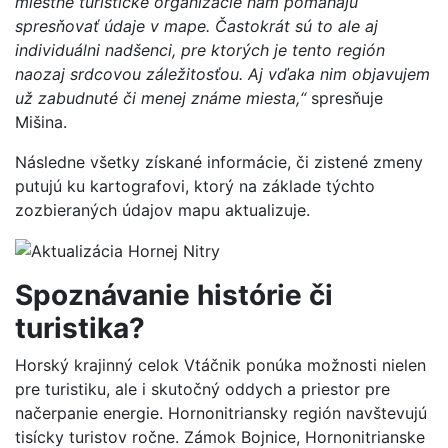
miestne turistické organizácie nám pomáhajú
spresňovať údaje v mape. Častokrát sú to ale aj
individuálni nadšenci, pre ktorých je tento región
naozaj srdcovou záležitosťou. Aj vďaka nim objavujem
už zabudnuté či menej známe miesta,“
spresňuje
Mišina.
Následne všetky získané informácie, či zistené zmeny
putujú ku kartografovi, ktorý na základe týchto
zozbieraných údajov mapu aktualizuje.
Spoznávanie histórie či
turistika?
Horský krajinný celok Vtáčnik ponúka možnosti nielen
pre turistiku, ale i skutočný oddych a priestor pre
načerpanie energie. Hornonitriansky región navštevujú
tisícky turistov ročne. Zámok Bojnice, Hornonitrianske