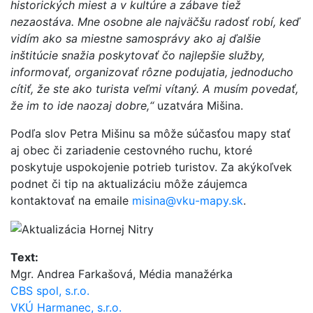
historických miest a v kultúre a zábave tiež
nezaostáva. Mne osobne ale najväčšu radosť robí, keď
vidím ako sa miestne samosprávy ako aj ďalšie
inštitúcie snažia poskytovať čo najlepšie služby,
informovať, organizovať rôzne podujatia, jednoducho
cítiť, že ste ako turista veľmi vítaný. A musím povedať,
že im to ide naozaj dobre,“
uzatvára Mišina.
Podľa slov Petra Mišinu sa môže súčasťou mapy stať
aj obec či zariadenie cestovného ruchu, ktoré
poskytuje uspokojenie potrieb turistov. Za akýkoľvek
podnet či tip na aktualizáciu môže záujemca
kontaktovať na emaile
misina@vku-mapy.sk
.
Text:
Mgr. Andrea Farkašová, Média manažérka
CBS spol, s.r.o.
VKÚ Harmanec, s.r.o.