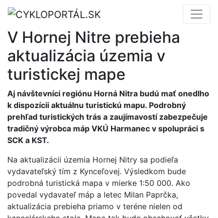
V Hornej Nitre prebieha
aktualizácia územia v
turistickej mape
Aj návštevníci regiónu Horná Nitra budú mať onedlho
k dispozícii aktuálnu turistickú mapu. Podrobný
prehľad turistických trás a zaujímavostí zabezpečuje
tradičný výrobca máp VKÚ Harmanec v spolupráci s
SCK a KST.
Na aktualizácii územia Hornej Nitry sa podieľa
vydavateľský tím z Kynceľovej. Výsledkom bude
podrobná turistická mapa v mierke 1:50 000. Ako
povedal vydavateľ máp a letec Milan Paprčka,
aktualizácia prebieha priamo v teréne nielen od
kancelárskeho stola. Mapa tak bude obsahovať všetky