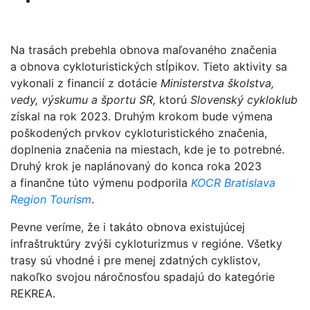
Na trasách prebehla obnova maľovaného značenia
a obnova cykloturistických stĺpikov. Tieto aktivity sa
vykonali z financií z dotácie
Ministerstva školstva,
vedy, výskumu a športu SR,
ktorú
Slovenský cykloklub
získal na rok 2023. Druhým krokom bude výmena
poškodených prvkov cykloturistického značenia,
doplnenia značenia na miestach, kde je to potrebné.
Druhý krok je naplánovaný do konca roka 2023
a finančne túto výmenu podporila
KOCR Bratislava
Region Tourism
.
Pevne veríme, že i takáto obnova existujúcej
infraštruktúry zvýši cykloturizmus v regióne. Všetky
trasy sú vhodné i pre menej zdatných cyklistov,
nakoľko svojou náročnosťou spadajú do kategórie
REKREA.