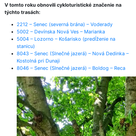
V tomto roku obnovili cykloturistické značenie na
týchto trasách:
2212 – Senec (severná brána) – Voderady
5002 – Devínska Nová Ves – Marianka
5004 – Lozorno – Košarisko (predĺženie na
stanicu)
8043 – Senec (Slnečné jazerá) – Nová Dedinka –
Kostolná pri Dunaji
8046 – Senec (Slnečné jazerá) – Boldog – Reca