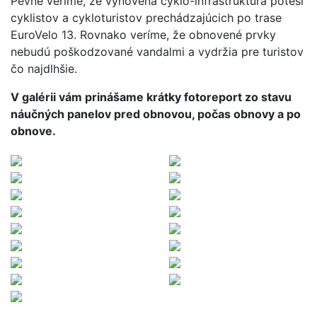
Pevne veríme, že vynovená cyklo-infraštruktúra poteší
cyklistov a cykloturistov prechádzajúcich po trase
EuroVelo 13. Rovnako veríme, že obnovené prvky
nebudú poškodzované vandalmi a vydržia pre turistov
čo najdlhšie.
V galérii vám prinášame krátky fotoreport zo stavu
náučných panelov pred obnovou, počas obnovy a po
obnove.