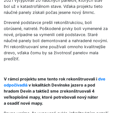
2021 vytypovali 20 náučných panelov, ktorých stav
bol už v katastrofálnom stave. Vďaka projektu tieto
náučné panely získali počas jesene nový šmrnc.
Drevené podstavce prešli rekonštrukciou, boli
obrúsené, natreté. Poškodené prvky boli vymenené za
nové, prípadne sa vymenili celé podstavce. Staré
náučné panely boli demontované a nahradené novými.
Pri rekonštruovaní sme používali omnoho kvalitnejšie
drevo, vďaka čomu by sa životnosť panelov mala
predĺžiť.
V rámci projektu sme tento rok rekonštruovali i
dve
odpočívadlá
v lokalitách Devínske jazero a pod
hradom Devín a taktiež sme zrekonštruovali 4
veľkoplošné mapy, ktoré potrebovali nový náter
a osadiť nové mapy.