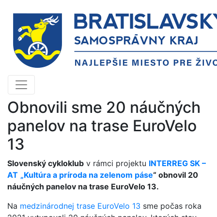
Obnovili sme 20 náučných
panelov na trase EuroVelo
13
Slovenský cykloklub
v rámci projektu
INTERREG SK –
AT
„Kultúra a príroda na zelenom páse
“ obnovil 20
náučných panelov na trase EuroVelo 13.
Na
medzinárodnej trase EuroVelo 13
sme počas roka