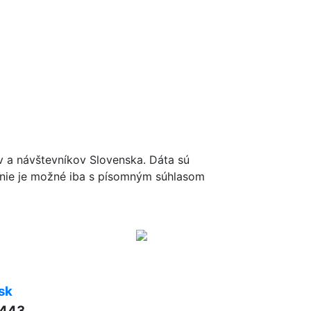
ov a návštevníkov Slovenska. Dáta sú
renie je možné iba s písomným súhlasom
sk
 443