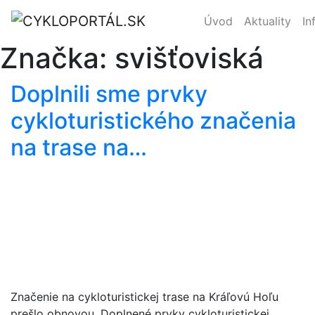
Úvod
Aktuality
In
Značka:
svišťoviská
Doplnili sme prvky
cykloturistického značenia
na trase na…
Značenie na cykloturistickej trase na Kráľovú Hoľu
prešlo obnovou. Doplnené prvky cykloturistickej