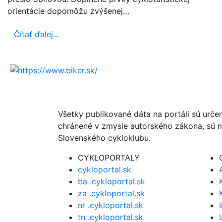
orientácie dopomôžu zvýšenej…
Čítať ďalej...
Všetky publikované dáta na portáli sú urče
chránené v zmysle autorského zákona, sú m
Slovenského cykloklubu.
CYKLOPORTALY
cykloportal.sk
ba .cykloportal.sk
za .cykloportal.sk
nr .cykloportal.sk
tn .cykloportal.sk