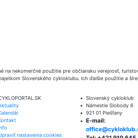
né na nekomerčné použitie pre občiansku verejnosť, turist
ajetkom Slovenského cykloklubu. Ich ďalšie použitie a ší
CYKLOPORTAL.SK
Slovenský cykloklub
Aktuality
Námestie Slobody 6
Kalendár
921 01 Piešťany
Kontakt
E-mail:
Info
office@cykloklub.
Upraviť nastavenia cookies
Tel: +421 910 645