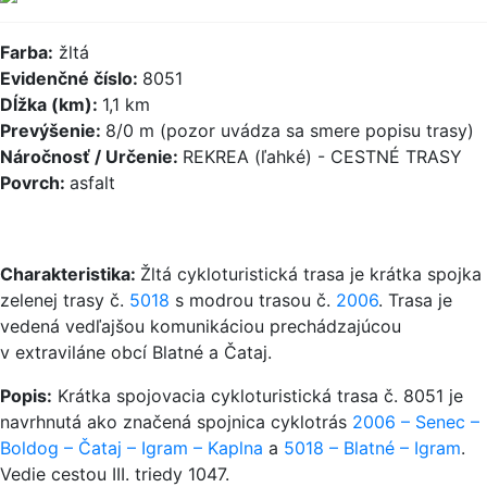
Farba:
žltá
Evidenčné číslo:
8051
Dĺžka (km):
1,1 km
Prevýšenie:
8/0 m (pozor uvádza sa smere popisu trasy)
Náročnosť / Určenie:
REKREA (ľahké) - CESTNÉ TRASY
Povrch:
asfalt
Charakteristika:
Žltá cykloturistická trasa je krátka spojka
zelenej trasy č.
5018
s modrou trasou č.
2006
. Trasa je
vedená vedľajšou komunikáciou prechádzajúcou
v extraviláne obcí Blatné a Čataj.
Popis:
Krátka spojovacia cykloturistická trasa č. 8051 je
navrhnutá ako značená spojnica cyklotrás
2006 – Senec –
Boldog – Čataj – Igram – Kaplna
a
5018 – Blatné – Igram
.
Vedie cestou III. triedy 1047.