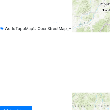
+
-
WorldTopoMap
OpenStreetMap_HOT
OpenCycleMap
FreeMap.sk - Turistika
FreeMap.sk - Cyklistika
Google Map
Google Hybrid
Leaflet
| Tiles © Esri — Esri, DeLorme, NAVTEQ, TomTom,
Intermap, iPC, USGS, FAO, NPS, NRCAN, GeoBase,
Kadaster NL, Ordnance Survey, Esri Japan, METI, Esri
China (Hong Kong), and the GIS User Community