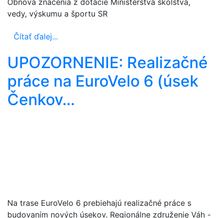
Obnova značenia z dotácie Ministerstva školstva,
vedy, výskumu a športu SR
Čítať ďalej...
UPOZORNENIE: Realizačné
práce na EuroVelo 6 (úsek
Čenkov…
Na trase EuroVelo 6 prebiehajú realizačné práce s
budovaním nových úsekov. Regionálne združenie Váh -