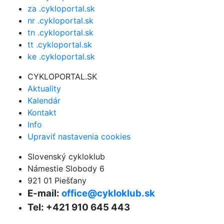
za .cykloportal.sk
nr .cykloportal.sk
tn .cykloportal.sk
tt .cykloportal.sk
ke .cykloportal.sk
CYKLOPORTAL.SK
Aktuality
Kalendár
Kontakt
Info
Upraviť nastavenia cookies
Slovenský cykloklub
Námestie Slobody 6
921 01 Piešťany
E-mail:
office@cykloklub.sk
Tel: +421 910 645 443