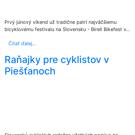
Prvý júnový víkend už tradične patrí najväčšiemu
bicyklovému festivalu na Slovensku - Birell Bikefest v…
Čítať ďalej...
Raňajky pre cyklistov v
Piešťanoch
Slovenský cykloklub srdečne všetkých pozýva na