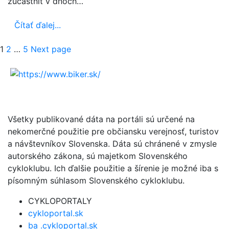
zúčastniť v dňoch…
Čítať ďalej...
Stránkovanie
Page
Page
Page
1
2
…
5
Next page
príspevkov
Všetky publikované dáta na portáli sú určené na
nekomerčné použitie pre občiansku verejnosť, turistov
a návštevníkov Slovenska. Dáta sú chránené v zmysle
autorského zákona, sú majetkom Slovenského
cykloklubu. Ich ďalšie použitie a šírenie je možné iba s
písomným súhlasom Slovenského cykloklubu.
CYKLOPORTALY
cykloportal.sk
ba .cykloportal.sk